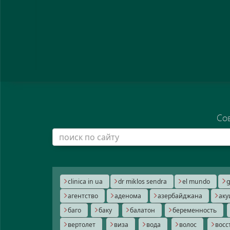
Со
g
clinica in ua
dr miklos sendra
el mundo
агентство
аденома
азербайджана
аку
баго
баку
балатон
беременность
вертолет
виза
вода
волос
восс