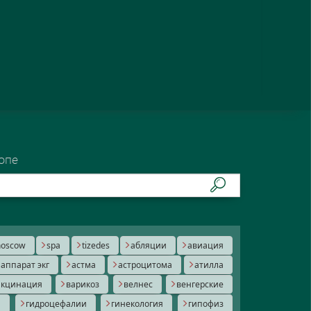
опе
oscow
spa
tizedes
абляции
авиация
аппарат экг
астма
астроцитома
атилла
акцинация
варикоз
велнес
венгерские
а
гидроцефалии
гинекология
гипофиз