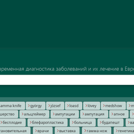
временная диагностика заболеваний и их лечение в Евр
amma knife
györgy
józsef
loasd
lövey
medshow
m
шерство
альцгеймер
ампутации
ампутация
апное
бесплодие
блефаропластика
больница
будапешт
в
гамма нож
тановительная
врачи
выставка
генетик