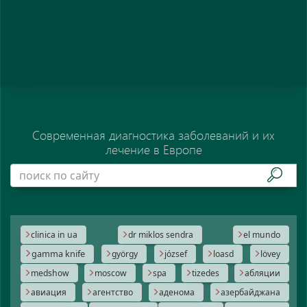
Современная диагностика заболеваний и их
лечение в Европе
clinica in ua
dr miklos sendra
el mundo
gamma knife
györgy
józsef
loasd
lövey
medshow
moscow
spa
tizedes
абляции
авиация
агентство
аденома
азербайджана