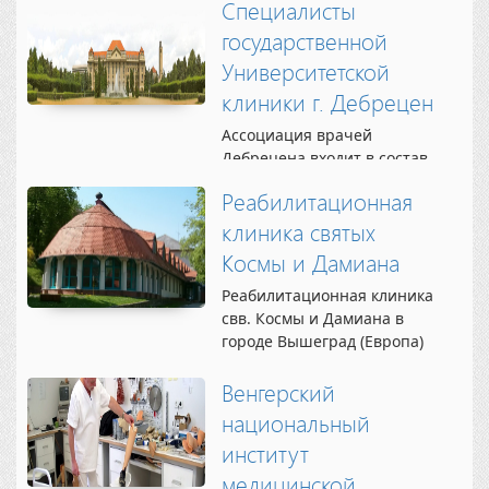
Специалисты
не может быть использован
нижнюю конечность в
как материал для
государственной
результате болезни или...
пересадки. Главной
Университетской
задачей...
клиники г. Дебрецен
Ассоциация врачей
Дебрецена входит в состав
Международного общества
Реабилитационная
внутренней медицины и
тесно сотрудничает с
клиника святых
другими медицинскими
Космы и Дамиана
европейскими
сообществами Dr. Udvardy
Реабилитационная клиника
Miklos. Профессор, доктор
свв. Космы и Дамиана в
Удворди Миклош — лауреат
городе Вышеград (Европа)
награды «Fornet Bela»...
относится к ряду
прогрессивных
Венгерский
медицинских учреждений
национальный
Европе,
институт
специализирующихся на
восстановительном
медицинской