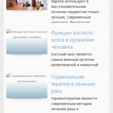
Европе используют в
восстановительном
лечении пациентов только
лучшие, современные
методики. Венгерские
врачи-реабилитологи
Функции костного
проводят активное
сотрудничество с
мозга в организме
ведущими мировыми
человека
центрами реабилитации,
благодаря чему
Костный мозг является
обеспечивается
самым важным органом
немедленное внедрение
кроветворной и иммунной
новых, прогрессивных
систем человека.
методик...
Уникальность костного
Гормональная
мозга состоит в том, что он
терапия в лечении
является единственной
рака
тканью организма
взрослого человека,
Гормонотерапия является
содержащей большое
современным методом
количество незрелых,
лечения рака и
недифференцированных...