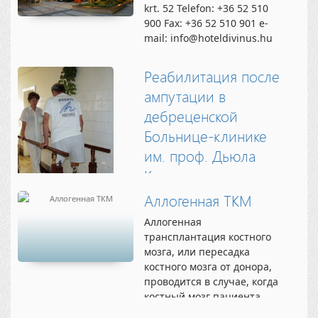
Уникальные свойства
krt. 52 Telefon: +36 52 510
совмещенной позитронно-
900 Fax: +36 52 510 901 e-
эмиссионной и
mail: info@hoteldivinus.hu
компьютерной томографии
www.hoteldivinus.hu
позволяют выявлять
Реабилитация после
злокачественные
новообразования на 2 года
ампутации в
раньше,...
дебреценской
Больнице-клинике
им. проф. Дьюла
Кенези
Специалисты отделения
Аллогенная ТКМ
реабилитации Больницы-
Аллогенная
клиники им. проф. Дьюла
трансплантация костного
Кенези в городе Дебрецен
мозга, или пересадка
(«Kenézy Gyula Kórház és
костного мозга от донора,
Rendelőintézet») уделяют
проводится в случае, когда
большое внимание
костный мозг пациента
пациентам, которые
поврежден настолько, что
утратили верхнюю или