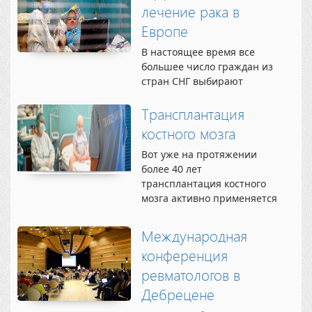
венгерский медицинский
лечение рака в
Дебрецен начал свою
центр осуществляет свою...
активную деятельность с
Европе
2007 года. Создание такого
В настоящее время все
современного и
большее число граждан из
масштабного центра
стран СНГ выбирают
лечения онкологических
лечение за рубежом, что
заболеваний стало
объясняется
Трансплантация
возможным благодаря
использованием ведущими
активной поддержке...
костного мозга
мировыми клиниками
высокотехнологичного
Вот уже на протяжении
медицинского
более 40 лет
оборудования и
трансплантация костного
применением современных
мозга активно применяется
методик в искоренении
в лечении тяжелых
даже...
онкологических и
Международная
гематологических
конференция
заболеваний человека, в
том числе таких, как
ревматологов в
хронический миелолейкоз,
Дебрецене
острый лейкоз,