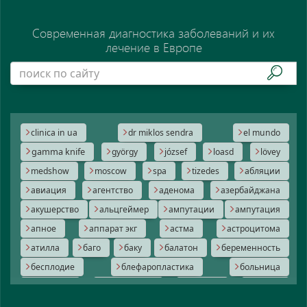
Современная диагностика заболеваний и их
лечение в Европе
clinica in ua
dr miklos sendra
el mundo
gamma knife
györgy
józsef
loasd
lövey
medshow
moscow
spa
tizedes
абляции
авиация
агентство
аденома
азербайджана
акушерство
альцгеймер
ампутации
ампутация
апное
аппарат экг
астма
астроцитома
атилла
баго
баку
балатон
беременность
бесплодие
блефаропластика
больница
будапешт
вакцинация
варикоз
велнес
венгерские
вертолет
виза
вода
волос